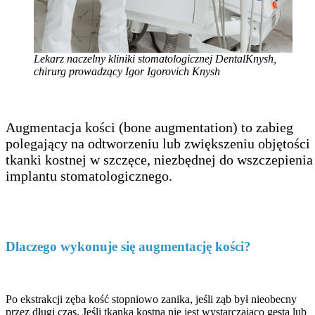
Lekarz naczelny kliniki stomatologicznej DentalKnysh,
chirurg prowadzący Igor Igorovich Knysh
Augmentacja kości (bone augmentation) to zabieg
polegający na odtworzeniu lub zwiększeniu objętości
tkanki kostnej w szczęce, niezbędnej do wszczepienia
implantu stomatologicznego.
Dlaczego wykonuje się augmentację kości?
Po ekstrakcji zęba kość stopniowo zanika, jeśli ząb był nieobecny
przez długi czas. Jeśli tkanka kostna nie jest wystarczająco gęsta lub