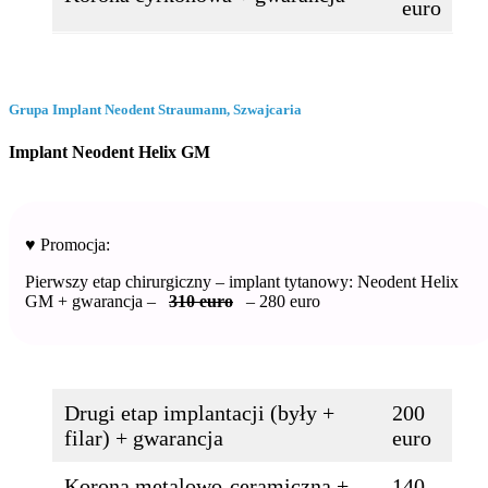
euro
Grupa Implant Neodent Straumann, Szwajcaria
Implant Neodent Helix GM
♥️ Promocja:
Pierwszy etap chirurgiczny – implant tytanowy: Neodent Helix
GM + gwarancja –
310 euro
– 280 euro
Drugi etap implantacji (były +
200
filar) + gwarancja
euro
Korona metalowo-ceramiczna +
140