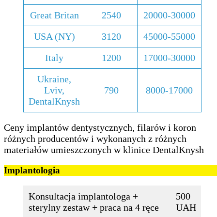
Great Britan
2540
20000-30000
USA (NY)
3120
45000-55000
Italy
1200
17000-30000
Ukraine,
Lviv,
790
8000-17000
DentalKnysh
Ceny implantów dentystycznych, filarów i koron
różnych producentów i wykonanych z różnych
materiałów umieszczonych w klinice DentalKnysh
Implantologia
Konsultacja implantologa +
500
sterylny zestaw + praca na 4 ręce
UAH