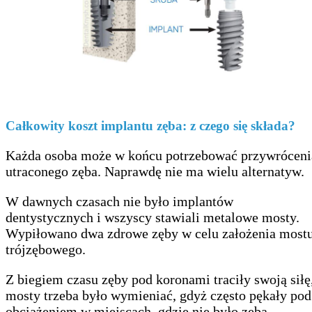
Całkowity koszt implantu zęba: z czego się składa?
Każda osoba może w końcu potrzebować przywróceni
utraconego zęba. Naprawdę nie ma wielu alternatyw.
W dawnych czasach nie było implantów
dentystycznych i wszyscy stawiali metalowe mosty.
Wypiłowano dwa zdrowe zęby w celu założenia most
trójzębowego.
Z biegiem czasu zęby pod koronami traciły swoją siłę
mosty trzeba było wymieniać, gdyż często pękały pod
obciążeniem w miejscach, gdzie nie było zęba.