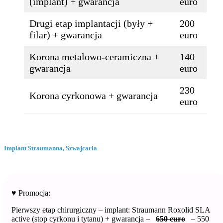
(implant) + gwarancja
euro
Drugi etap implantacji (były +
200
filar) + gwarancja
euro
Korona metalowo-ceramiczna +
140
gwarancja
euro
230
Korona cyrkonowa + gwarancja
euro
Implant Straumanna, Szwajcaria
♥️ Promocja:
Pierwszy etap chirurgiczny – implant: Straumann Roxolid SLA
active (stop cyrkonu i tytanu) + gwarancja –
650 euro
– 550