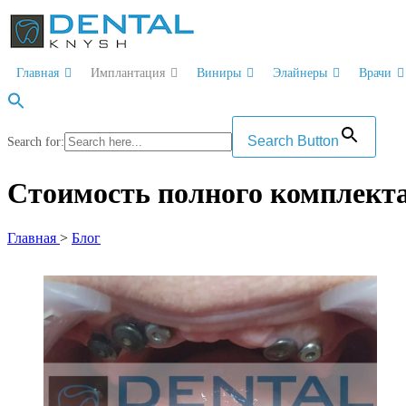
Перейти
к
содержимому
Главная
Имплантация
Виниры
Элайнеры
Врачи
Search Button
Search for:
Cтоимость полного комплекта 
Главная
>
Блог