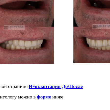
ьной странице
Имплантация До/После
антологу можно в
форме
ниже