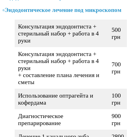
▫️Эндодонтическое лечение под микроскопом
Консультация эндодонтиста +
500
стерильный набор + работа в 4
грн
руки
Консультация эндодонтиста +
стерильный набор + работа в 4
700
руки
грн
+ составление плана лечения и
сметы
Использование оптрагейта и
100
кофердама
грн
Диагностическое
900
препарирование
грн
Лечение 1 канального зуба
2800