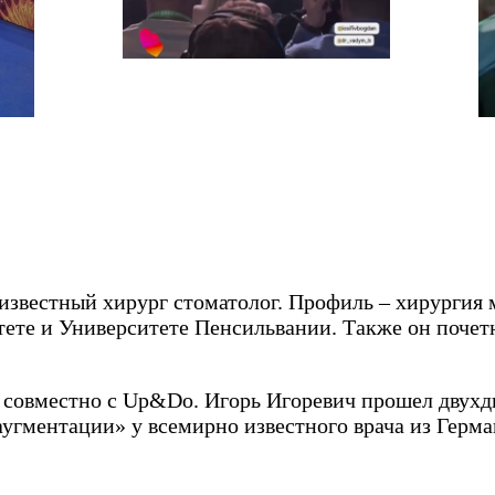
звестный хирург стоматолог. Профиль – хирургия м
ете и Университете Пенсильвании. Также он почет
в совместно с Up&Do. Игорь Игоревич прошел двухд
аугментации» у всемирно известного врача из Герм