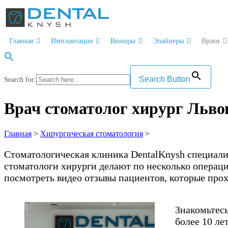
Перейти
к
содержимому
Главная
Имплантация
Виниры
Элайнеры
Врачи
Search Button
Search for:
Врач стоматолог хирург Льво
Главная
>
Хирургическая стоматология
>
Стоматологическая клиника DentalKnysh специали
стоматологи хирурги делают по несколько операц
посмотреть видео отзывы пациентов, которые про
Знакомьтесь
более 10 ле