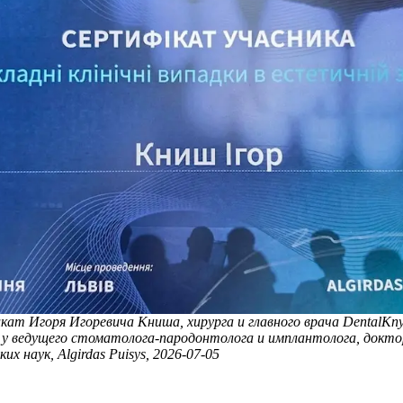
ат Игоря Игоревича Книша, хирурга и главного врача DentalKny
 у ведущего стоматолога-пародонтолога и имплантолога, докто
ких наук,
Algirdas Puisys,
2026-07-05