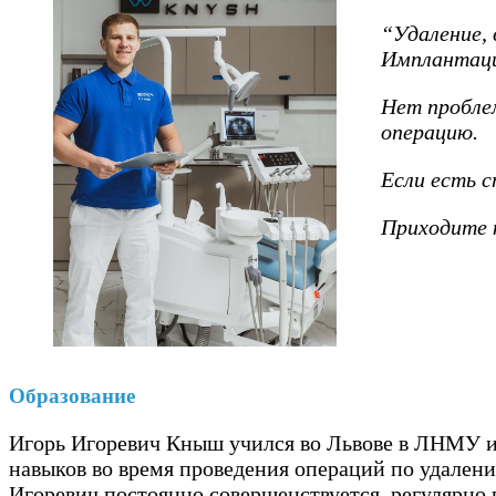
“Удаление, 
Имплантаци
Нет проблем
операцию.
Если есть 
Приходите к
Образование
Игорь Игоревич Кныш учился во Львове в ЛНМУ им
навыков во время проведения операций по удалени
Игоревич постоянно совершенствуется, регулярно