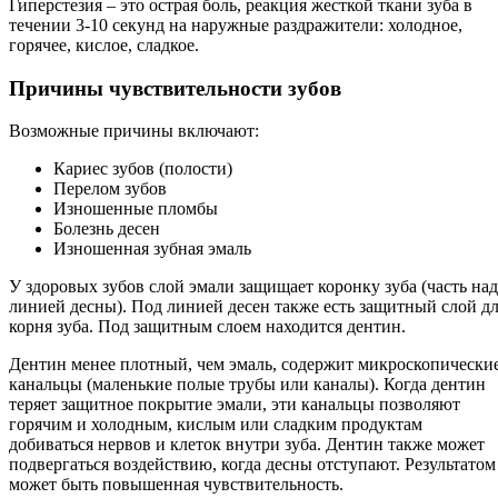
Гиперстезия – это острая боль, реакция жесткой ткани зуба в
течении 3-10 секунд на наружные раздражители: холодное,
горячее, кислое, сладкое.
Причины чувствительности зубов
Возможные причины включают:
Кариес зубов (полости)
Перелом зубов
Изношенные пломбы
Болезнь десен
Изношенная зубная эмаль
У здоровых зубов слой эмали защищает коронку зуба (часть над
линией десны). Под линией десен также есть защитный слой д
корня зуба. Под защитным слоем находится дентин.
Дентин менее плотный, чем эмаль, содержит микроскопически
канальцы (маленькие полые трубы или каналы). Когда дентин
теряет защитное покрытие эмали, эти канальцы позволяют
горячим и холодным, кислым или сладким продуктам
добиваться нервов и клеток внутри зуба. Дентин также может
подвергаться воздействию, когда десны отступают. Результатом
может быть повышенная чувствительность.