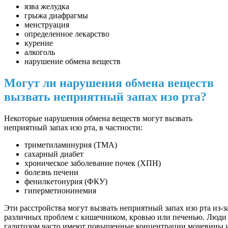
язва желудка
грыжа диафрагмы
менструация
определенное лекарство
курение
алкоголь
нарушение обмена веществ
Могут ли нарушения обмена веществ
вызвать неприятный запах изо рта?
Некоторые нарушения обмена веществ могут вызвать
неприятный запах изо рта, в частности:
триметиламинурия (ТМА)
сахарный диабет
хроническое заболевание почек (ХПН)
болезнь печени
фенилкетонурия (ФКУ)
гиперметионинемия
Эти расстройства могут вызвать неприятный запах изо рта из-з
различных проблем с кишечником, кровью или печенью. Люди
галитозом часто имеют повышенные концентрации мочевины 