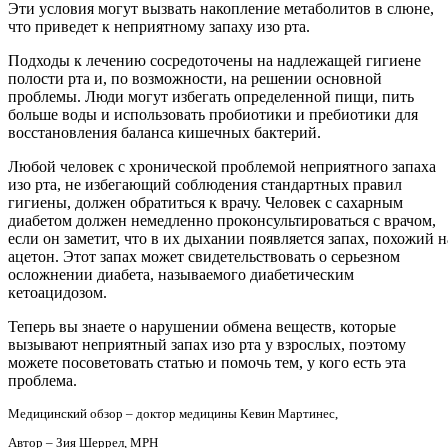
Эти условия могут вызвать накопление метаболитов в слюне,
что приведет к неприятному запаху изо рта.
Подходы к лечению сосредоточены на надлежащей гигиене
полости рта и, по возможности, на решении основной
проблемы. Люди могут избегать определенной пищи, пить
больше воды и использовать пробиотики и пребиотики для
восстановления баланса кишечных бактерий.
Любой человек с хронической проблемой неприятного запаха
изо рта, не избегающий соблюдения стандартных правил
гигиены, должен обратиться к врачу. Человек с сахарным
диабетом должен немедленно проконсультироваться с врачом,
если он заметит, что в их дыхании появляется запах, похожий н
ацетон. Этот запах может свидетельствовать о серьезном
осложнении диабета, называемого диабетическим
кетоацидозом.
Теперь вы знаете о нарушении обмена веществ, которые
вызывают неприятный запах изо рта у взрослых, поэтому
можете посоветовать статью и помочь тем, у кого есть эта
проблема.
Медицинский обзор – доктор медицины Кевин Мартинес,
Автор – Зия Шеррел, MPH