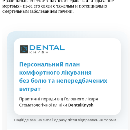
Врачи называют этот запах fetor hepaticus или «дыхание
мертвых» из-за его связи с тяжелым и потенциально
смертельным заболеванием печени.
Персональний план
комфортного лікування
без болю та непередбачених
витрат
Практичні поради від Головного лікаря
Стоматологічної клініки
DentalKnysh
Надійде вам на e-mail одразу після відправлення форми.