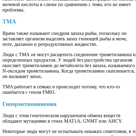
мочевой кислоты в слюне по сравнению с теми, кто не имеет
проблемы.
TMA
Врачи также называют синдром запаха рыбы, поскольку он
заставляет организм выделять запах гниющей рыбы в моче,
поте, дыхании и репродуктивных жидкостях.
Люди с ТМА не могут расщепить соединение триметиламина и
определенных продуктов. У людей без расстройства организм
окисляет триметиламин до метаболита без запаха, называемого
N-оксидом триметиламина. Когда триметиламин скапливается,
он вызывает запах.
TMA работает в семьях и происходит потому, что кто-то
ошибается с геном FM03.
Гиперметионинемия
Люди с этим генетическим нарушением обмена веществ
обладают мутациями в генах MAT1A, GNMT или AHCY.
Некоторые люди могут не испытывать никаких симптомов, в т