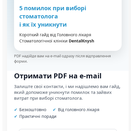
5 помилок при виборі
стоматолога
і як їх уникнути
Короткий гайд від Головного лікаря
Стоматологічної клініки
DentalKnysh
PDF надійде вам на e-mail одразу після відправлення
форми.
Отримати PDF на e-mail
Залиште свої контакти, і ми надішлемо вам гайд,
який допоможе уникнути помилок та зайвих
витрат при виборі стоматолога.
Безкоштовно
Від головного лікаря
Практичні поради