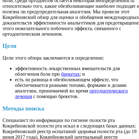
боли, среди ортодонтов остается некоторая неопределенность
относительно того, какие обезболивающие наиболее подходят 
полезна ли предупредительная аналгезия. Мы провели этот
Кокрейновский обзор для оценки и обобщения международных
доказательств эффективности анальгетиков для предотвращени
этого нежелательного побочного эффекта, связанного с
ортодонтическим лечением.
Цели
Цели этого обзора заключаются в определении:
эффективность лекарственных вмешательств для
облегчения боли при
брекетах
; и
есть ли разница в обезболивающем эффекте, что
обеспечивается разными типами, формами и дозами
аналгезии, принимаемой во время
ортодонтического
лечения
с помощью брекетов.
Методы поиска
Специалист по информации по гигиене полости рта
Кокрейновской полости рта искал в следующих базах данных:
Кокрейновский реестр испытаний здоровья полости рта (до 19
июня 2017 года), Кокрейновский центральный реестр