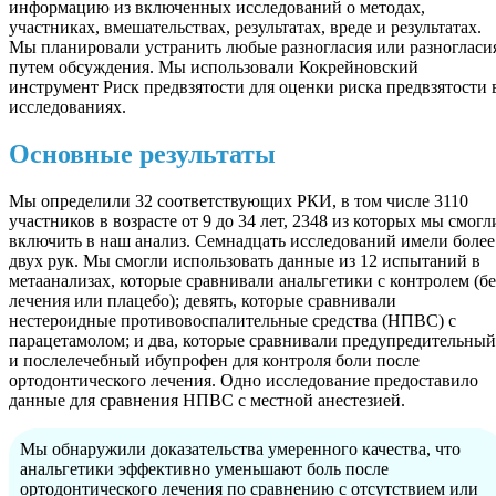
информацию из включенных исследований о методах,
участниках, вмешательствах, результатах, вреде и результатах.
Мы планировали устранить любые разногласия или разногласи
путем обсуждения. Мы использовали Кокрейновский
инструмент Риск предвзятости для оценки риска предвзятости 
исследованиях.
Основные результаты
Мы определили 32 соответствующих РКИ, в том числе 3110
участников в возрасте от 9 до 34 лет, 2348 из которых мы смогл
включить в наш анализ. Семнадцать исследований имели более
двух рук. Мы смогли использовать данные из 12 испытаний в
метаанализах, которые сравнивали анальгетики с контролем (бе
лечения или плацебо); девять, которые сравнивали
нестероидные противовоспалительные средства (НПВС) с
парацетамолом; и два, которые сравнивали предупредительный
и послелечебный ибупрофен для контроля боли после
ортодонтического лечения. Одно исследование предоставило
данные для сравнения НПВС с местной анестезией.
Мы обнаружили доказательства умеренного качества, что
анальгетики эффективно уменьшают боль после
ортодонтического лечения по сравнению с отсутствием или