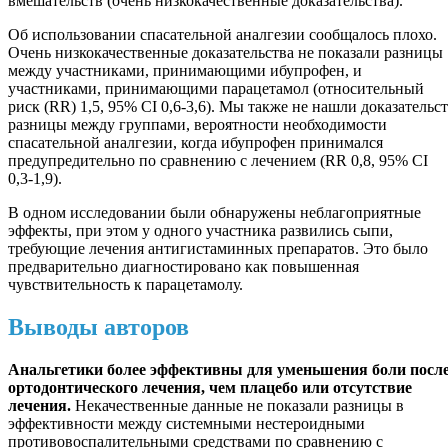
вмешательств (очень низкокачественные доказательства).
Об использовании спасательной аналгезии сообщалось плохо.
Очень низкокачественные доказательства не показали разницы
между участниками, принимающими ибупрофен, и
участниками, принимающими парацетамол (относительный
риск (RR) 1,5, 95% CI 0,6-3,6). Мы также не нашли доказательс
разницы между группами, вероятности необходимости
спасательной аналгезии, когда ибупрофен принимался
предупредительно по сравнению с лечением (RR 0,8, 95% CI
0,3-1,9).
В одном исследовании были обнаружены неблагоприятные
эффекты, при этом у одного участника развились сыпи,
требующие лечения антигистаминных препаратов. Это было
предварительно диагностировано как повышенная
чувствительность к парацетамолу.
Выводы авторов
Анальгетики более эффективны для уменьшения боли посл
ортодонтического лечения, чем плацебо или отсутствие
лечения.
Некачественные данные не показали разницы в
эффективности между системными нестероидными
противовоспалительными средствами по сравнению с