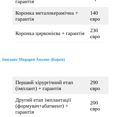
гарантія
Коронка металокерамічна +
140
гарантія
євро
230
Коронка цирконієва + гарантія
євро
Імплант Megagen Anyone (Корея)
Перший хірургічний етап
290
(імплант) + гарантія
євро
Другий етап імплантації
200
(формувач+абатмент) +
євро
гарантія