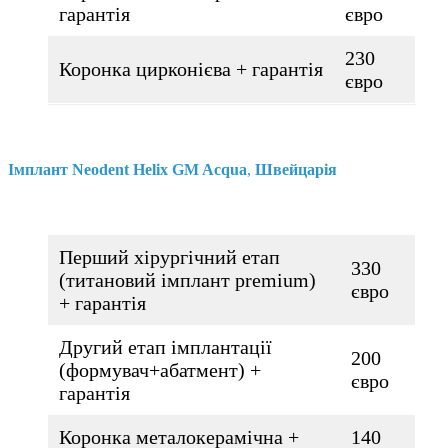
гарантія
євро
230
Коронка цирконієва + гарантія
євро
Імплант
Neodent Helix GM Acqua
,
Швейцарія
Перший хірургічний етап
330
(титановий імплант premium)
євро
+ гарантія
Другий етап імплантації
200
(формувач+абатмент) +
євро
гарантія
Коронка металокерамічна +
140