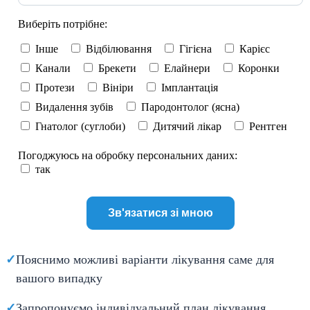
Виберіть потрібне:
Інше
Відбілювання
Гігієна
Карієс
Канали
Брекети
Елайнери
Коронки
Протези
Вініри
Імплантація
Видалення зубів
Пародонтолог (ясна)
Гнатолог (суглоби)
Дитячий лікар
Рентген
Погоджуюсь на обробку персональних даних:
так
✓
Пояснимо можливі варіанти лікування саме для
вашого випадку
✓
Запропонуємо індивідуальний план лікування