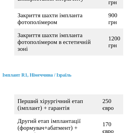
грн
Закриття шахти імпланта
900
фотополімером
грн
Закриття шахти імпланта
1200
фотополімером в естетичній
грн
зоні
Імплант R1, Німеччина / Ізраїль
Перший хірургічний етап
250
(імплант) + гарантія
євро
Другий етап імплантації
170
(формувач+абатмент) +
євро