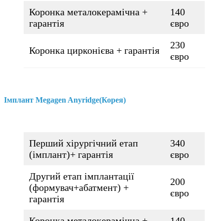
Коронка металокерамічна +
140
гарантія
євро
230
Коронка цирконієва + гарантія
євро
Імплант Megagen Anyridge(Корея)
Перший хірургічний етап
340
(імплант)+ гарантія
євро
Другий етап імплантації
200
(формувач+абатмент) +
євро
гарантія
Коронка металокерамічна +
140