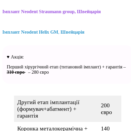
Імплант Neodent Straumann group, Швейцарія
Імплант
Neodent Helix GM
,
Швейцарія
♥️ Акція:
Перший хірургічний етап (титановий імплант) + гарантія –
310 євро
– 280 євро
Другий етап імплантації
200
(формувач+абатмент) +
євро
гарантія
Коронка металокерамічна +
140