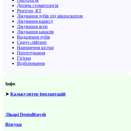
Гнатологія
Дитяча стоматологія
Рентген, КТ
Лікування зубів під мікроскопом
Лікування карієсу
Лікування ясен
Лікування каналів
Видалення зубів
Синус-ліфтинг
Нарощення кістки
Протезування
Гігієна
Відбілювання
Інфо
➤
Калькулятор імплантацій
Лікарі DentalKnysh
Відгуки