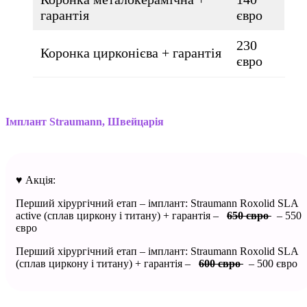
гарантія
євро
230
Коронка цирконієва + гарантія
євро
Імплант Straumann, Швейцарія
♥️ Акція:
Перший хірургічний етап – імплант: Straumann Roxolid SLA
active (сплав циркону і титану) + гарантія –
650 євро
– 550
євро
Перший хірургічний етап – імплант: Straumann Roxolid SLA
(сплав циркону і титану) + гарантія –
600 євро
– 500 євро