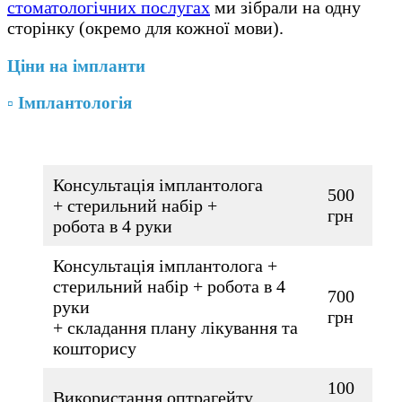
стоматологічних послугах
ми зібрали на одну
сторінку (окремо для кожної мови).
Ціни на імпланти
▫️ Імплантологія
Консультація імплантолога
500
+ стерильний набір +
грн
робота в 4 руки
Консультація імплантолога +
стерильний набір + робота в 4
700
руки
грн
+ складання плану лікування та
кошторису
100
Використання оптрагейту