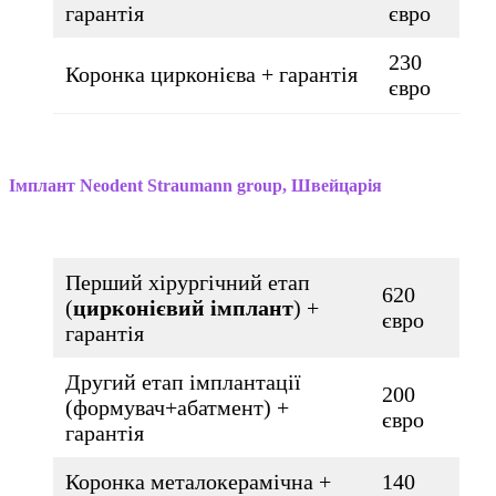
гарантія
євро
230
Коронка цирконієва + гарантія
євро
Імплант Neodent Straumann group, Швейцарія
Перший хірургічний етап
620
(
цирконієвий імплант
) +
євро
гарантія
Другий етап імплантації
200
(формувач+абатмент) +
євро
гарантія
Коронка металокерамічна +
140