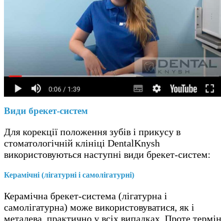
Види брекет-систем
Для корекції положення зубів і прикусу в
стоматологічній клініці DentalKnysh
використовуються наступні види брекет-систем:
Керамічні (лігатурні і самолігатурні)
Керамічна брекет-система (лігатурна і
самолігатурна) може використовуватися, як і
металева, практично у всіх випадках. Проте термі