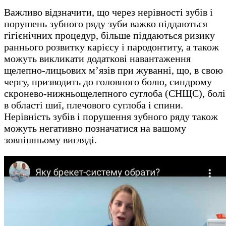
Важливо відзначити, що через нерівності зубів і
порушень зубного ряду зуби важко піддаються
гігієнічних процедур, більше піддаються ризику
раннього розвитку карієсу і пародонтиту, а також
можуть викликати додаткові навантаження
щелепно-лицьових м’язів при жуванні, що, в свою
чергу, призводить до головного болю, синдрому
скронево-нижньощелепного суглоба (СНЩС), болі
в області шиї, плечового суглоба і спини.
Нерівність зубів і порушення зубного ряду також
можуть негативно позначатися на вашому
зовнішньому вигляді.