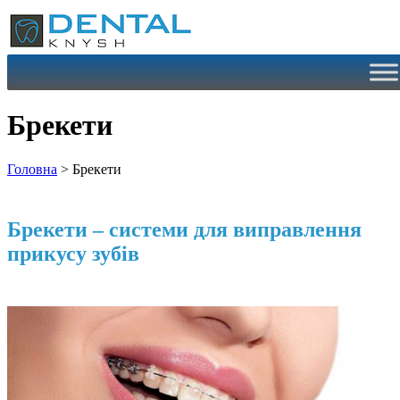
Перейти
до
вмісту
Брекети
Головна
>
Брекети
Брекети – системи для виправлення
прикусу зубів