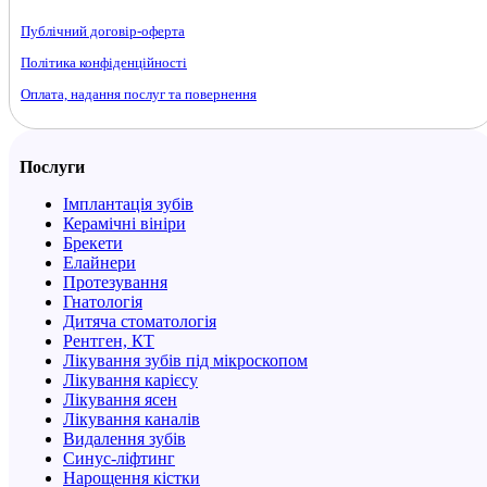
Публічний договір-оферта
Політика конфіденційності
Оплата, надання послуг та повернення
Послуги
Імплантація зубів
Керамічні вініри
Брекети
Елайнери
Протезування
Гнатологія
Дитяча стоматологія
Рентген, КТ
Лікування зубів під мікроскопом
Лікування карієсу
Лікування ясен
Лікування каналів
Видалення зубів
Синус-ліфтинг
Нарощення кістки