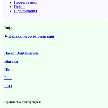
Протезування
Гігієна
Відбілювання
Інфо
➤
Калькулятор імплантацій
Лікарі DentalKnysh
Відгуки
Ціни
Блог
FAQ
Приймаємо оплату через: