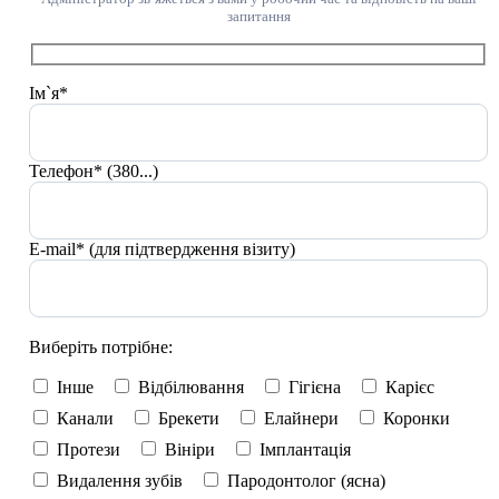
запитання
Ім`я*
Телефон* (380...)
E-mail* (для підтвердження візиту)
Виберіть потрібне:
Інше
Відбілювання
Гігієна
Карієс
Канали
Брекети
Елайнери
Коронки
Протези
Вініри
Імплантація
Видалення зубів
Пародонтолог (ясна)