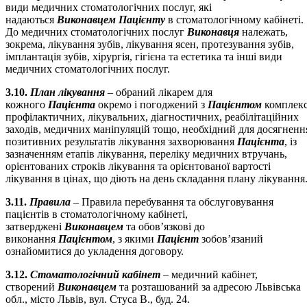
види медичних стоматологічних послуг, які
надаються
Виконавцем Пацієнту
в стоматологічному кабінеті.
До медичних стоматологічних послуг
Виконавця
належать,
зокрема, лікування зубів, лікування ясен, протезування зубів,
імплантація зубів, хірургія, гігієна та естетика та інші види
медичних стоматологічних послуг.
3.10.
План лікування
– обраний лікарем для
кожного
Пацієнта
окремо і погоджений з
Пацієнтом
комплек
профілактичних, лікувальних, діагностичних, реабілітаційних
заходів, медичних маніпуляцій тощо, необхідний для досягненн
позитивних результатів лікування захворювання
Пацієнта
, із
зазначенням етапів лікування, переліку медичних втручань,
орієнтованих строків лікування та орієнтованої вартості
лікування в цінах, що діють на день складання плану лікування
3.11.
Правила
– Правила перебування та обслуговування
пацієнтів в стоматологічному кабінеті,
затверджені
Виконавцем
та обов’язкові до
виконання
Пацієнтом
, з якими
Пацієнт
зобов’язаний
ознайомитися до укладення договору.
3.12.
Стоматологічний кабінет
– медичний кабінет,
створений
Виконавцем
та розташований за адресою Львівська
обл., місто Львів, вул. Стуса В., буд. 24.