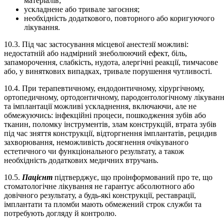
матеріалів;
ускладнене або тривале загоєння;
необхідність додаткового, повторного або коригуючого
лікування.
10.3. Під час застосування місцевої анестезії можливі:
недостатній або надмірний знеболюючий ефект, біль,
запаморочення, слабкість, нудота, алергічні реакції, тимчасове
або, у виняткових випадках, тривале порушення чутливості.
10.4. При терапевтичному, ендодонтичному, хірургічному,
ортопедичному, ортодонтичному, пародонтологічному лікуванн
та імплантації можливі ускладнення, включаючи, але не
обмежуючись: інфекційні процеси, пошкодження зубів або
тканин, поломку інструментів, злам конструкцій, втрата зубів
під час зняття конструкції, відторгнення імплантатів, рецидив
захворювання, неможливість досягнення очікуваного
естетичного чи функціонального результату, а також
необхідність додаткових медичних втручань.
10.5.
Пацієнт
підтверджує, що проінформований про те, що
стоматологічне лікування не гарантує абсолютного або
довічного результату, а будь-які конструкції, реставрації,
імплантати та пломби мають обмежений строк служби та
потребують догляду й контролю.