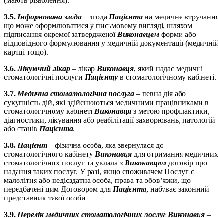
(мають різьблення).
3.5.
Інформована згода
– згода
Пацієнта
на медичне втручання
що може оформлюватися у письмовому вигляді, шляхом
підписання окремої затвердженої
Виконавцем
форми або
відповідного формулювання у медичній документації (медичні
картці тощо).
3.6.
Лікуючий лікар
– лікар
Виконавця
, який надає медичні
стоматологічні послуги
Пацієнту
в стоматологічному кабінеті.
3.7.
Медична стоматологічна послуга
– певна дія або
сукупність дій, які здійснюються медичними працівниками в
стоматологічному кабінеті
Виконавця
з метою профілактики,
діагностики, лікування або реабілітації захворювань, патологій
або станів
Пацієнта
.
3.8.
Пацієнт
– фізична особа, яка звернулася до
стоматологічного кабінету
Виконавця
для отримання медичних
стоматологічних послуг та уклала з
Виконавцем
договір про
надання таких послуг. У разі, якщо споживачем Послуг є
малолітня або недієздатна особа, права та обов’язки, що
передбачені цим Договором для
Пацієнта
, набуває законний
представник такої особи.
3.9.
Перелік медичних стоматологічних послуг Виконавця
–