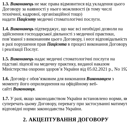
1.3.
Виконавець
не має права відмовитися від укладення цього
Договору за наявності у нього можливості (в тому числі
технічної, кадрової, організаційної тощо)
надати
Пацієнту
медичні стоматологічні послуги.
1.4.
Виконавець
підтверджує, що має всі необхідні дозволи на
здійснення господарської діяльності з медичної практики,
пов’язаної з виконанням цього Договору, і несе відповідальніст
в разі порушення прав
Пацієнта
в процесі виконання Договор
і реалізації Послуг.
1.5.
Виконавець
надає медичні стоматологічні послуги на
підставі ліцензії на медичну практику, виданої наказом
Міністерства охорони здоров’я України від 05.02.2021 р., No 19
1.6.
Договір є обов’язковим для виконання
Виконавцем
з
моменту його оприлюднення на офіційному веб-
сайті
Виконавця
.
1.7.
У разі, якщо законодавством України встановлено норми, як
суперечать цьому Договору, перевагу при застосуванні матиму
відповідні норми законодавства України.
2. АКЦЕПТУВАННЯ ДОГОВОРУ