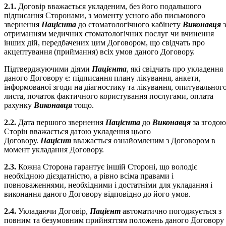
2.1.
Договір вважається укладеним, без його подальшого
підписання Сторонами, з моменту усного або письмового
звернення
Пацієнта
до стоматологічного кабінету
Виконавця
отриманням медичних стоматологічних послуг чи вчинення
інших дій, передбачених цим Договором, що свідчать про
акцептування (приймання) всіх умов даного Договору.
Підтверджуючими діями
Пацієнта
, які свідчать про укладення
даного Договору є: підписання плану лікування, анкети,
інформованої згоди на діагностику та лікування, опитувальног
листа, початок фактичного користування послугами, оплата
рахунку
Виконавця
тощо.
2.2.
Дата першого звернення
Пацієнта
до
Виконавця
за згодою
Сторін вважається датою укладення цього
Договору.
Пацієнт
вважається ознайомленим з Договором в
момент укладання Договору.
2.3.
Кожна Сторона гарантує іншій Стороні, що володіє
необхідною дієздатністю, а рівно всіма правами і
повноваженнями, необхідними і достатніми для укладання і
виконання даного Договору відповідно до його умов.
2.4.
Укладаючи Договір,
Пацієнт
автоматично погоджується з
повним та безумовним прийняттям положень даного Договору