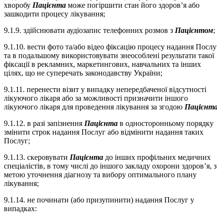
хворобу
Пацієнта
може погіршити стан його здоров’я або
зашкодити процесу лікування;
9.1.9. здійснювати аудіозапис телефонних розмов з
Пацієнтом
;
9.1.10. вести фото та/або відео фіксацію процесу надання Послу
та в подальшому використовувати знеособлені результати такої
фіксації в рекламних, маркетингових, навчальних та інших
цілях, що не суперечать законодавству України;
9.1.11. перенести візит у випадку непередбаченої відсутності
лікуючого лікаря або за можливості призначити іншого
лікуючого лікаря для проведення лікування за згодою
Пацієнт
9.1.12. в разі запізнення
Пацієнта
в односторонньому порядку
змінити строк надання Послуг або відмінити надання таких
Послуг;
9.1.13. скеровувати
Пацієнта
до інших профільних медичних
спеціалістів, в тому числі до іншого закладу охорони здоров’я, з
метою уточнення діагнозу та вибору оптимального плану
лікування;
9.1.14. не починати (або призупинити) надання Послуг у
випадках: