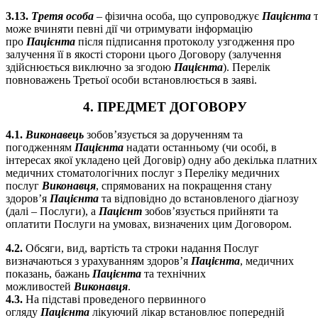
3.13.
Третя особа
– фізична особа, що супроводжує
Пацієнта
може вчиняти певні дії чи отримувати інформацію
про
Пацієнта
після підписання протоколу узгодження про
залучення її в якості сторони цього Договору (залучення
здійснюється виключно за згодою
Пацієнта
). Перелік
повноважень Третьої особи встановлюється в заяві.
4. ПРЕДМЕТ ДОГОВОРУ
4.1.
Виконавець
зобов’язується за дорученням та
погодженням
Пацієнта
надати останньому (чи особі, в
інтересах якої укладено цей Договір) одну або декілька платних
медичних стоматологічних послуг з Переліку медичних
послуг
Виконавця
, спрямованих на покращення стану
здоров’я
Пацієнта
та відповідно до встановленого діагнозу
(далі – Послуги), а
Пацієнт
зобов’язується прийняти та
оплатити Послуги на умовах, визначених цим Договором.
4.2.
Обсяги, вид, вартість та строки надання Послуг
визначаються з урахуванням здоров’я
Пацієнта
, медичних
показань, бажань
Пацієнта
та технічних
можливостей
Виконавця
.
4.3.
На підставі проведеного первинного
огляду
Пацієнта
лікуючий лікар встановлює попередній