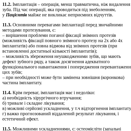
11.2.
Імплантація – операція, менш травматична, ніж видалення
зуба. Під час операції, яка проводиться під знеболенням,
у
Пацієнтів
майже не викликає неприємних відчуттів.
11.3.
Основними перевагами імплантації перед звичайними
методами протезування, є:
– вирішення проблеми поганої фіксації знімних протезів
(можливість фіксації повного знімного протезу на 2х або 4х
імплантатів) або повна відмова від знімних протезів (при
встановленні достатньої кількості імплантатів);
– можливість збереження неушкодженими зубів, що мають
дефект зубного ряду, а також досягнення адекватного
функціонального навантаження і попередження перевантаженн
цих зубів;
– при необхідності може бути замінена зовнішня (коронкова)
частина імплантату.
11.4.
Крім переваг, імплантація має і недоліки:
а) необхідність хірургічного втручання;
б) тривале і складне лікування;
в) можливі серйозні ускладнення, у т.ч відторгнення імплантату
г) важко прогнозований віддалений результат лікування, і
естетичний ефект.
11.5.
Можливими ускладненнями, є: остеомієліти (запальні