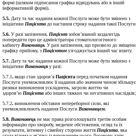
формі (шляхом підписання графіка відвідувань або в іншій
інформативній формі).
5.5.
Дату та час надання кожної Послуги може бути змінено з
ініціативи
Пацієнта
до настання строку надання такої Послуги
5.6.
У разі запізнення,
Пацієнт
зобов’язаний заздалегідь
попередити про це адміністратора стоматологогічного
кабінету
Виконавця.
У разі запізнення, що призвело до зміщенн
графіку прийому, з
Пацієнтом
узгоджується інший час візиту.
5.7.
Дату та час надання кожної Послуги може бути змінено з
ініціативи
Виконавця
у разі:
5.7.1
.
якщо стан здоров’я
Пацієнта
перед початком надання
Послуги унеможливлює її надання або значним чином збільшує
ризики виникнення ускладнень, загрози життю чи
здоров’ю
Пацієнта
або інших тяжких чи негативних наслідків;
5.7.2
.
виникнення обставин непереборної сили, які
унеможливлюють надання Послуги
Виконавцем.
5.8.
Виконавець
не має права розголошувати третім особам
інформацію про хворобу, медичне обстеження, огляд та їх
результати, інтимну і сімейну сторони життя
Пацієнта
, яка
стала відома у зв’язку із виконанням цього Договору, крім