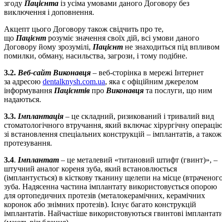
згоду
Пацієнта
із усіма умовами даного Договору без
виключення і доповнення.
Акцепт цього Договору також свідчить про те,
що
Пацієнт
розуміє значення своїх дій, всі умови даного
Договору йому зрозумілі,
Пацієнт
не знаходиться під впливом
помилки, обману, насильства, загрози, і тому подібне.
3.2.
Веб-сайт Виконавця
– веб-сторінка в мережі Інтернет
за адресою
dentalknysh.com.ua
, яка є офіційним джерелом
інформування
Пацієнтів
про
Виконавця
та послуги, що ним
надаються.
3.3.
Імплантація
– це складний, ризикований і тривалий вид
стоматологічного втручання, який включає хірургічну операці
зі встановлення спеціальних конструкцій – імплантатів, а також
протезування.
3.4
.
Імплантат
– це металевий «титановий штифт (гвинт)», –
штучний аналог кореня зуба, який встановлюється
(імплантується) в кісткову тканину щелепи на місце (втраченого
зуба. Надясенна частина імплантату використовується опорою
для ортопедичних протезів (металокерамічних, керамічних
коронок або знімних протезів). Існує багато конструкцій
імплантатів. Найчастіше використовуються гвинтові імплантат