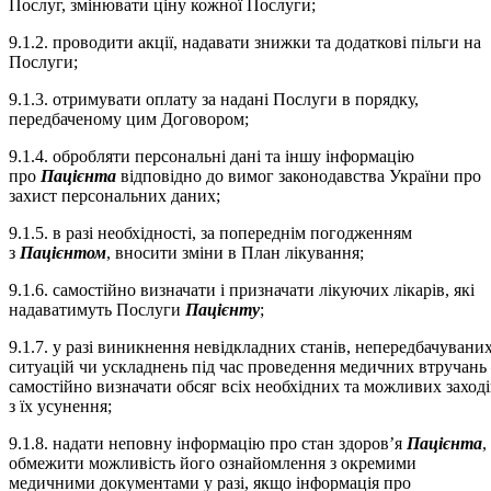
Послуг, змінювати ціну кожної Послуги;
9.1.2. проводити акції, надавати знижки та додаткові пільги на
Послуги;
9.1.3. отримувати оплату за надані Послуги в порядку,
передбаченому цим Договором;
9.1.4. обробляти персональні дані та іншу інформацію
про
Пацієнта
відповідно до вимог законодавства України про
захист персональних даних;
9.1.5. в разі необхідності, за попереднім погодженням
з
Пацієнтом
, вносити зміни в План лікування;
9.1.6. самостійно визначати і призначати лікуючих лікарів, які
надаватимуть Послуги
Пацієнту
;
9.1.7. у разі виникнення невідкладних станів, непередбачувани
ситуацій чи ускладнень під час проведення медичних втручань
самостійно визначати обсяг всіх необхідних та можливих заході
з їх усунення;
9.1.8. надати неповну інформацію про стан здоров’я
Пацієнта
,
обмежити можливість його ознайомлення з окремими
медичними документами у разі, якщо інформація про