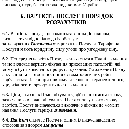
випадків, передбачених законодавством України.
6. ВАРТІСТЬ ПОСЛУГ І ПОРЯДОК
РОЗРАХУНКІВ
6.1.
Вартість Послуг, що надаються за цим Договором,
визначається відповідно до їх обсягу та
затверджених
Виконавцем
тарифів на Послуги. Тарифи на
Послуги мають юридичну силу угоди про узгоджену ціну.
6.2.
Попередня вартість Послуг зазначається в Плані лікування
та не включає вартість лікування прихованих патологій, які
можуть бути виявлені в процесі лікування. Узгодження Плану
лікування та вартості постійних стоматологічних робіт
відбувається тільки при повному завершенні терапевтичного,
хірургічного та ортодонтичного лікування.
6.3.
Ціни, вказані в Плані лікування, дійсні протягом строку,
зазначеного в Плані лікування. Після спливу цього строку
вартість Послуг визначається виходячи з діючих на момент
надання Послуги тарифів
Виконавця.
6.4.
Пацієнт
оплачує Послуги одним із нижченаведених
способів за вибором
Пацієнта
: