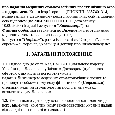
про надання медичних стоматологічних послуг Фізична особ
– підприємець
Книш Ігор Ігорович (РНОКПП: 3357401314,
номер запису в Державному реєстрі юридичних осіб та фізични
осіб підприємців: 2004150000000111650, дата запису:
10.09.2020.) (надалі іменується
“Виконавець”
), та
Фізична особа
, яка звернулася до
Виконавця
для отримання
медичних стоматологічних послуг (надалі
іменується
“Пацієнт”
), разом іменовані як “Сторони”, а кожна
окремо – “Сторона”, уклали цей договір про нижченаведене:
1. ЗАГАЛЬНІ ПОЛОЖЕННЯ
1.1.
Відповідно до ст.ст. 633, 634, 641 Цивільного кодексу
України цей Договір є публічним Договором (публічною
офертою), що містить всі істотні умови
надання
Виконавцем
медичних стоматологічних послуг та
пропонує необмеженому колу фізичних осіб (
Пацієнтам
)
отримати медичні стоматологічні послуги на умовах,
визначених цим Договором.
1.2.
Умови цього Договору встановлюються однаковими для
всіх
Пацієнтів
, крім тих, кому законодавством України надані
відповідні пільги в разі їх наявності.