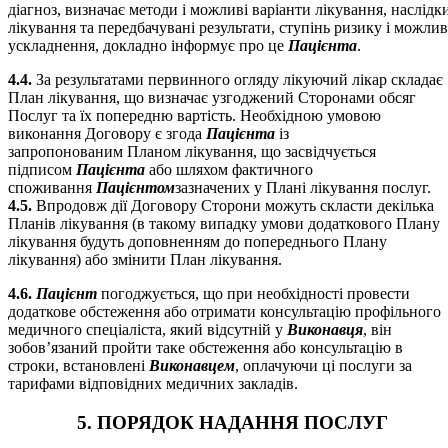
діагноз, визначає методи і можливі варіанти лікування, наслідк
лікування та передбачувані результати, ступінь ризику і можлив
ускладнення, докладно інформує про це
Пацієнта
.
4.4.
За результатами первинного огляду лікуючий лікар складає
План лікування, що визначає узгоджений Сторонами обсяг
Послуг та їх попередню вартість. Необхідною умовою
виконання Договору є згода
Пацієнта
із
запропонованим Планом лікування, що засвідчується
підписом
Пацієнта
або шляхом фактичного
споживання
Пацієнтом
зазначених у Плані лікування послуг.
4.5.
Впродовж дії Договору Сторони можуть скласти декілька
Планів лікування (в такому випадку умови додаткового Плану
лікування будуть доповненням до попереднього Плану
лікування) або змінити План лікування.
4.6.
Пацієнт
погоджується, що при необхідності провести
додаткове обстеження або отримати консультацію профільного
медичного спеціаліста, який відсутній у
Виконавця
, він
зобов’язаний пройти таке обстеження або консультацію в
строки, встановлені
Виконавцем
, оплачуючи ці послуги за
тарифами відповідних медичних закладів.
5. ПОРЯДОК НАДАННЯ ПОСЛУГ