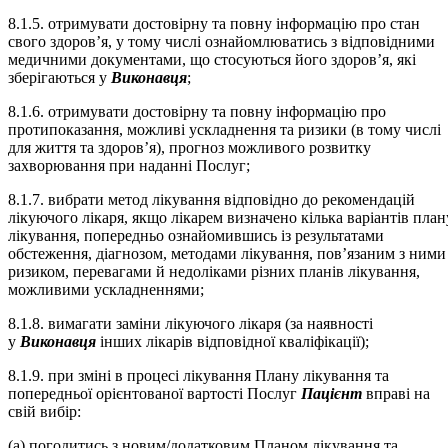
8.1.5. отримувати достовірну та повну інформацію про стан
свого здоров’я, у тому числі ознайомлюватись з відповідними
медичними документами, що стосуються його здоров’я, які
зберігаються у
Виконавця
;
8.1.6. отримувати достовірну та повну інформацію про
протипоказання, можливі ускладнення та ризики (в тому числі
для життя та здоров’я), прогноз можливого розвитку
захворювання при наданні Послуг;
8.1.7. вибрати метод лікування відповідно до рекомендацій
лікуючого лікаря, якщо лікарем визначено кілька варіантів план
лікування, попередньо ознайомившись із результатами
обстеження, діагнозом, методами лікування, пов’язаним з ними
ризиком, перевагами й недоліками різних планів лікування,
можливими ускладненнями;
8.1.8. вимагати заміни лікуючого лікаря (за наявності
у
Виконавця
інших лікарів відповідної кваліфікації);
8.1.9. при зміні в процесі лікування Плану лікування та
попередньої орієнтованої вартості Послуг
Пацієнт
вправі на
свій вибір:
(а) погодитись з новим/додатковим Планом лікування та