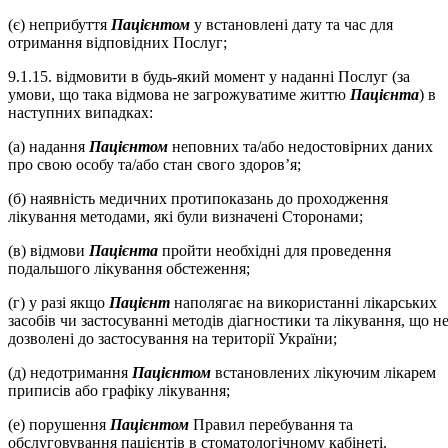
(є) неприбуття
Пацієнтом
у встановлені дату та час для
отримання відповідних Послуг;
9.1.15. відмовити в будь-який момент у наданні Послуг (за
умови, що така відмова не загрожуватиме життю
Пацієнта
) в
наступних випадках:
(а) надання
Пацієнтом
неповних та/або недостовірних даних
про свою особу та/або стан свого здоров’я;
(б) наявність медичних протипоказань до проходження
лікування методами, які були визначені Сторонами;
(в) відмови
Пацієнта
пройти необхідні для проведення
подальшого лікування обстеження;
(г) у разі якщо
Пацієнт
наполягає на використанні лікарських
засобів чи застосуванні методів діагностики та лікування, що н
дозволені до застосування на території України;
(д) недотримання
Пацієнтом
встановлених лікуючим лікарем
приписів або графіку лікування;
(е) порушення
Пацієнтом
Правил перебування та
обслуговування пацієнтів в стоматологічному кабінеті.