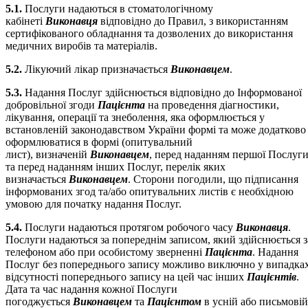
5.1.
Послуги надаються в стоматологічному
кабінеті
Виконавця
відповідно до Правил, з використанням
сертифікованого обладнання та дозволених до використання
медичних виробів та матеріалів.
5.2.
Лікуючий лікар призначається
Виконавцем
.
5.3.
Надання Послуг здійснюється відповідно до Інформованої
добровільної згоди
Пацієнта
на проведення діагностики,
лікування, операції та знеболення, яка оформлюється у
встановленій законодавством України формі та може додатково
оформлюватися в формі (опитувальний
лист), визначеній
Виконавцем
, перед наданням першої Послуг
та перед наданням інших Послуг, перелік яких
визначається
Виконавцем
. Сторони погодили, що підписання
інформованих згод та/або опитувальних листів є необхідною
умовою для початку надання Послуг.
5.4.
Послуги надаються протягом робочого часу
Виконавця
.
Послуги надаються за попереднім записом, який здійснюється з
телефоном або при особистому зверненні
Пацієнта
. Надання
Послуг без попереднього запису можливо виключно у випадка
відсутності попереднього запису на цей час інших
Пацієнтів
.
Дата та час надання кожної Послуги
погоджується
Виконавцем
та
Пацієнтом
в усній або письмовій