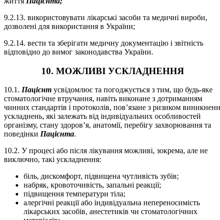
життя
Пацієнта;
9.2.13. використовувати лікарські засоби та медичні вироби,
дозволені для використання в України;
9.2.14. вести та зберігати медичну документацію і звітність
відповідно до вимог законодавства України.
10. МОЖЛИВІ УСКЛАДНЕННЯ
10.1.
Пацієнт
усвідомлює та погоджується з тим, що будь-яке
стоматологічне втручання, навіть виконане з дотриманням
чинних стандартів і протоколів, пов’язане з ризиком виникнен
ускладнень, які залежать від індивідуальних особливостей
організму, стану здоров’я, анатомії, перебігу захворювання та
поведінки
Пацієнта
.
10.2. У процесі або після лікування можливі, зокрема, але не
виключно, такі ускладнення:
біль, дискомфорт, підвищена чутливість зубів;
набряк, кровоточивість, запальні реакції;
підвищення температури тіла;
алергічні реакції або індивідуальна непереносимість
лікарських засобів, анестетиків чи стоматологічних