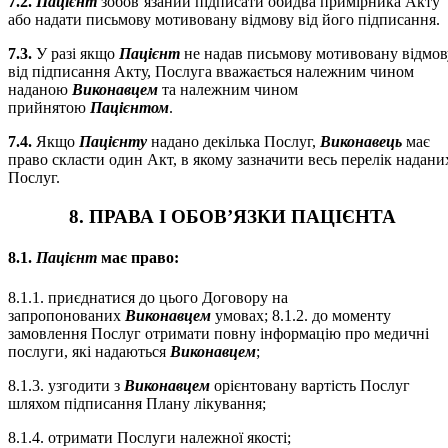
7.2.
Пацієнт
зобов’язаний підписати обидва примірника Акту
або надати письмову мотивовану відмову від його підписання.
7.3.
У разі якщо
Пацієнт
не надав письмову мотивовану відмов
від підписання Акту, Послуга вважається належним чином
наданою
Виконавцем
та належним чином
прийнятою
Пацієнтом
.
7.4.
Якщо
Пацієнту
надано декілька Послуг,
Виконавець
має
право скласти один Акт, в якому зазначити весь перелік надани
Послуг.
8. ПРАВА І ОБОВ’ЯЗКИ ПАЦІЄНТА
8.1.
Пацієнт
має право:
8.1.1. приєднатися до цього Договору на
запропонованих
Виконавцем
умовах; 8.1.2. до моменту
замовлення Послуг отримати повну інформацію про медичні
послуги, які надаються
Виконавцем
;
8.1.3. узгодити з
Виконавцем
орієнтовану вартість Послуг
шляхом підписання Плану лікування;
8.1.4. отримати Послуги належної якості;