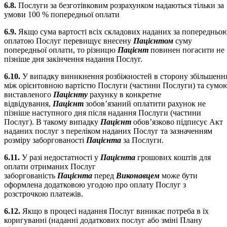
6.8.
Послуги за безготівковим розрахунком надаються тільки за
умови 100 % попередньої оплати
6.9.
Якщо сума вартості всіх складових наданих за попередньо
оплатою Послуг перевищує внесену
Пацієнтом
суму
попередньої оплати, то різницю
Пацієнт
повинен погасити не
пізніше дня закінчення надання Послуг.
6.10.
У випадку виникнення розбіжностей в сторону збільшенн
між орієнтовною вартістю Послуги (частини Послуги) та сумо
виставленого
Пацієнту
рахунку в конкретне
відвідування,
Пацієнт
зобов’язаний оплатити рахунок не
пізніше наступного дня після надання Послуги (частини
Послуг). В такому випадку
Пацієнт
обов’язково підписує Акт
наданих послуг з переліком наданих Послуг та зазначенням
розміру заборгованості
Пацієнта
за Послуги.
6.11.
У разі недостатності у
Пацієнта
грошових коштів для
оплати отриманих Послуг
заборгованість
Пацієнта
перед
Виконавцем
може бути
оформлена додатковою угодою про оплату Послуг з
розстрочкою платежів.
6.12.
Якщо в процесі надання Послуг виникає потреба в їх
коригуванні (наданні додаткових послуг або зміні Плану