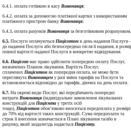
6.4.1. оплата готівкою в касу
Виконавця
;
6.4.2. оплата за допомогою платіжної картки з використанням
платіжного пристрою банку
Виконавця
;
6.4.3
.
оплата рахунків
Виконавця
за безготівковим розрахунком
6.5.
Послуги оплачуються
Пацієнтом
в день надання Послуги 
до надання Послуги або безпосередньо після її надання, в розмі
повної вартості наданої Послуги в конкретне відвідування.
6.6.
Пацієнт
має право здійснити попередню оплату Послуг,
визначених Планом лікування. Вартість Послуг,
сплачених
Пацієнтом
як попередня оплата, не може бути
переглянута
Виконавцем
у разі зміни тарифів на Послуги та
встановлюється відповідно до тарифів, діючих на день оплати.
6.7.
На окремі види Послуг, які передбачають попередні
витрати
Виконавця
(індивідуальне замовлення лікувальних
конструкцій для
Пацієнта
у третіх осіб
тощо),
Пацієнтом
обов’язково вноситься передоплата у розмірі
до 70% від вартості таких конструкцій. Сума передоплати та
строк її внесення зазначається в Плані лікування та/або в
рахунку, який заздалегідь надається
Пацієнту.