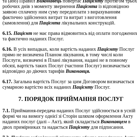
та (або) Правил
Виконавець
повертає
Пацієнту
протягом трьох
робочих днів з моменту звернення
Пацієнта
із відповідною
заявою сплачену ним суму передоплати з вирахуванням
фактично здійснених витрат та витрат з виготовлення
(замовлення) для
Пацієнта
лікувальних конструкцій.
6.15.
Пацієнт
не має права відмовитись від оплати погоджени
та фактично наданих Послуг.
6.16.
В усіх випадках, коли вартість наданих
Пацієнту
Послуг
прямо не визначена Планом лікування, в тому числі коли
Послуги, визначені в Плані лікування, надані не в повному
обсязі, вартість таких Послуг (частини Послуг) визначається
відповідно до діючих тарифів
Виконавця.
6.17.
Загальна вартість Послуг за цим Договором визначається
сумарною вартістю всіх наданих
Пацієнту
Послуг.
7. ПОРЯДОК ПРИЙМАННЯ ПОСЛУГ
7.1.
Приймання-передача наданих Послуг здійснюється в усній
формі чи на вимогу однієї зі Сторін шляхом оформлення Акту
наданих послуг (далі – Акт), який складається
Виконавцем
в
двох примірниках та надається
Пацієнту
для підписання.