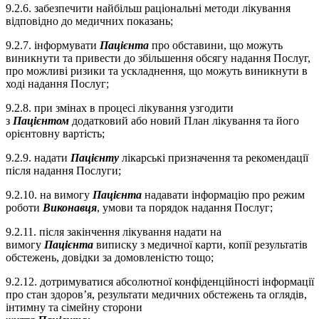
9.2.6. забезпечити найбільш раціональні методи лікування
відповідно до медичних показань;
9.2.7. інформувати
Пацієнта
про обставини, що можуть
виникнути та привести до збільшення обсягу надання Послуг,
про можливі ризики та ускладнення, що можуть виникнути в
ході надання Послуг;
9.2.8. при змінах в процесі лікування узгодити
з
Пацієнтом
додатковий або новий План лікування та його
орієнтовну вартість;
9.2.9. надати
Пацієнту
лікарські призначення та рекомендації
після надання Послуги;
9.2.10. на вимогу
Пацієнта
надавати інформацію про режим
роботи
Виконавця
, умови та порядок надання Послуг;
9.2.11. після закінчення лікування надати на
вимогу
Пацієнта
виписку з медичної карти, копії результатів
обстежень, довідки за домовленістю тощо;
9.2.12. дотримуватися абсолютної конфіденційності інформації
про стан здоров’я, результати медичних обстежень та оглядів,
інтимну та сімейну сторони