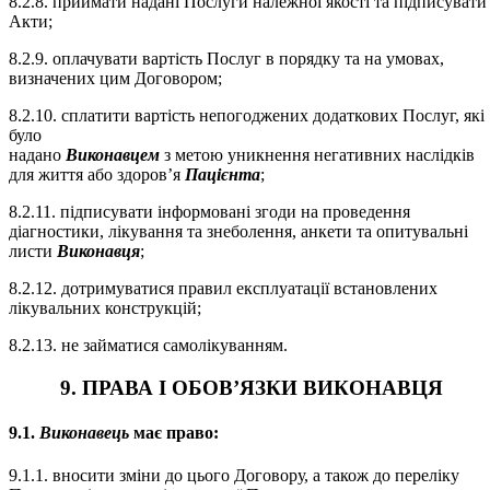
8.2.8. приймати надані Послуги належної якості та підписувати
Акти;
8.2.9. оплачувати вартість Послуг в порядку та на умовах,
визначених цим Договором;
8.2.10. сплатити вартість непогоджених додаткових Послуг, які
було
надано
Виконавцем
з метою уникнення негативних наслідків
для життя або здоров’я
Пацієнта
;
8.2.11. підписувати інформовані згоди на проведення
діагностики, лікування та знеболення, анкети та опитувальні
листи
Виконавця
;
8.2.12. дотримуватися правил експлуатації встановлених
лікувальних конструкцій;
8.2.13. не займатися самолікуванням.
9. ПРАВА І ОБОВ’ЯЗКИ ВИКОНАВЦЯ
9.1.
Виконавець
має право:
9.1.1. вносити зміни до цього Договору, а також до переліку