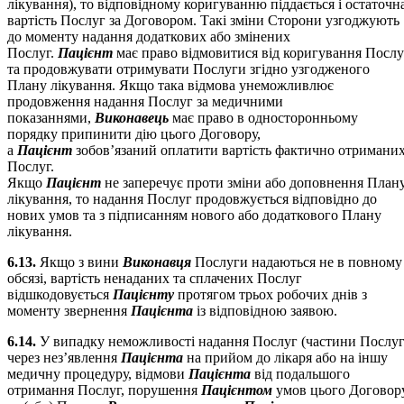
лікування), то відповідному коригуванню піддається і остаточн
вартість Послуг за Договором. Такі зміни Сторони узгоджують
до моменту надання додаткових або змінених
Послуг.
Пацієнт
має право відмовитися від коригування Послу
та продовжувати отримувати Послуги згідно узгодженого
Плану лікування. Якщо така відмова унеможливлює
продовження надання Послуг за медичними
показаннями,
Виконавець
має право в односторонньому
порядку припинити дію цього Договору,
а
Пацієнт
зобов’язаний оплатити вартість фактично отримани
Послуг.
Якщо
Пацієнт
не заперечує проти зміни або доповнення План
лікування, то надання Послуг продовжується відповідно до
нових умов та з підписанням нового або додаткового Плану
лікування.
6.13.
Якщо з вини
Виконавця
Послуги надаються не в повному
обсязі, вартість ненаданих та сплачених Послуг
відшкодовується
Пацієнту
протягом трьох робочих днів з
моменту звернення
Пацієнта
із відповідною заявою.
6.14.
У випадку неможливості надання Послуг (частини Послуг
через нез’явлення
Пацієнта
на прийом до лікаря або на іншу
медичну процедуру, відмови
Пацієнта
від подальшого
отримання Послуг, порушення
Пацієнтом
умов цього Договор