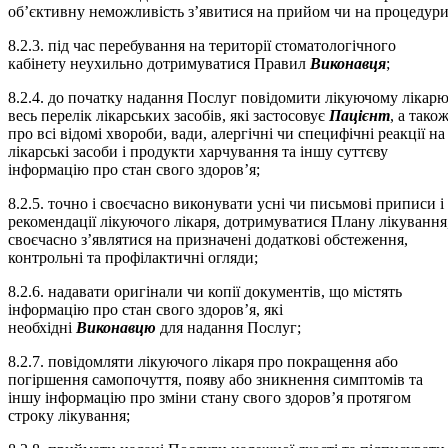
об’єктивну неможливість з’явитися на прийом чи на процедури
8.2.3. під час перебування на території стоматологічного
кабінету неухильно дотримуватися Правил
Виконавця
;
8.2.4. до початку надання Послуг повідомити лікуючому лікар
весь перелік лікарських засобів, які застосовує
Пацієнт
, а тако
про всі відомі хвороби, вади, алергічні чи специфічні реакції на
лікарські засоби і продукти харчування та іншу суттєву
інформацію про стан свого здоров’я;
8.2.5. точно і своєчасно виконувати усні чи письмові приписи і
рекомендації лікуючого лікаря, дотримуватися Плану лікування
своєчасно з’являтися на призначені додаткові обстеження,
контрольні та профілактичні огляди;
8.2.6. надавати оригінали чи копії документів, що містять
інформацію про стан свого здоров’я, які
необхідні
Виконавцю
для надання Послуг;
8.2.7. повідомляти лікуючого лікаря про покращення або
погіршення самопочуття, появу або зникнення симптомів та
іншу інформацію про зміни стану свого здоров’я протягом
строку лікування;