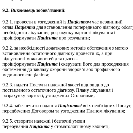
9.2.
Виконавець
зобов’язаний:
9.2.1. провести в узгоджений із
Пацієнтом
час первинний
огляд
Пацієнта
для встановлення попереднього діагнозу, обсяг
необхідного лікування, розрахунку вартості лікування і
проінформувати
Пацієнта
про результати;
9.2.2. за необхідності додаткових методів обстеження з метою
встановлення остаточного діагнозу провести їх, а при
відсутності можливостей для цього –
проінформувати
Пацієнта
і скерувати його для проходження
обстеження до закладу охорони здоров’я або профільного
медичного спеціаліста;
9.2.3. надати Послуги належної якості відповідно до
поставленого остаточного діагнозу, Плану лікування і
розрахунку вартості, узгоджених Сторонами;
9.2.4. забезпечити надання
Пацієнтові
всіх необхідних Послуг,
передбачених Договором та узгодженим Планом лікування;
9.2.5. створити належні і безпечні умови
перебування
Пацієнта
у стоматологічному кабінеті;