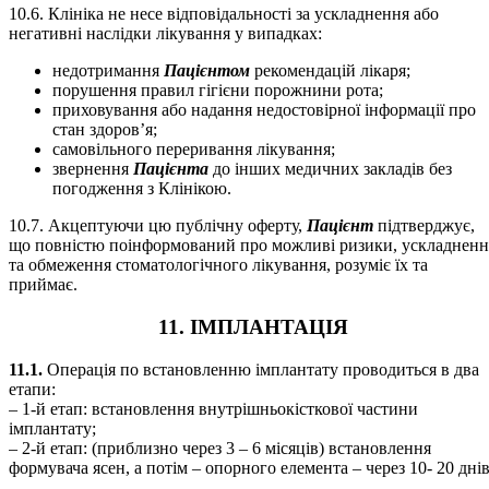
10.6. Клініка не несе відповідальності за ускладнення або
негативні наслідки лікування у випадках:
недотримання
Пацієнтом
рекомендацій лікаря;
порушення правил гігієни порожнини рота;
приховування або надання недостовірної інформації про
стан здоров’я;
самовільного переривання лікування;
звернення
Пацієнта
до інших медичних закладів без
погодження з Клінікою.
10.7. Акцептуючи цю публічну оферту,
Пацієнт
підтверджує,
що повністю поінформований про можливі ризики, ускладненн
та обмеження стоматологічного лікування, розуміє їх та
приймає.
11. ІМПЛАНТАЦІЯ
11.1.
Операція по встановленню імплантату проводиться в два
етапи:
– 1-й етап: встановлення внутрішньокісткової частини
імплантату;
– 2-й етап: (приблизно через 3 – 6 місяців) встановлення
формувача ясен, а потім – опорного елемента – через 10- 20 днів