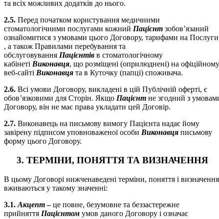
та всіх можливих додатків до нього.
2.5.
Перед початком користування медичними
стоматологічними послугами кожний
Пацієнт
зобов’язаний
ознайомитися з умовами цього Договору, тарифами на Послуги
, а також Правилами перебування та
обслуговування
Пацієнтів
в стоматологічному
кабінеті
Виконавця
, що розміщені (оприлюднені) на офіційном
веб-сайті
Виконавця
та в Куточку (папці) споживача.
2.6.
Всі умови Договору, викладені в цій Публічній оферті, є
обов’язковими для Сторін. Якщо
Пацієнт
не згодний з умовам
Договору, він не має права укладати цей Договір.
2.7.
Виконавець на письмову вимогу Пацієнта надає йому
завірену підписом уповноваженої особи
Виконавця
письмову
форму цього Договору.
3. ТЕРМІНИ, ПОНЯТТЯ ТА ВИЗНАЧЕННЯ
В цьому Договорі нижченаведені терміни, поняття і визначення
вживаються у такому значенні:
3.1.
Акцепт
–
це повне, безумовне та беззастережне
прийняття
Пацієнтом
умов даного Договору і означає