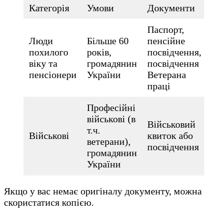
Категорія
Умови
Документи
Паспорт,
Люди
Більше 60
пенсійне
похилого
років,
посвідчення,
віку та
громадянин
посвідчення
пенсіонери
України
Ветерана
праці
Професійні
військові (в
Військовий
т.ч.
Військові
квиток або
ветерани),
посвідчення
громадянин
України
Якщо у вас немає оригіналу документу, можна
скористатися копією.