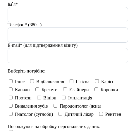
Ім`я*
Телефон* (380...)
E-mail* (для підтвердження візиту)
Виберіть потрібне:
Інше
Відбілювання
Гігієна
Карієс
Канали
Брекети
Елайнери
Коронки
Протези
Вініри
Імплантація
Видалення зубів
Пародонтолог (ясна)
Гнатолог (суглоби)
Дитячий лікар
Рентген
Погоджуюсь на обробку персональних даних: