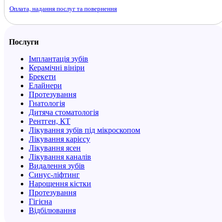
Оплата, надання послуг та повернення
Послуги
Імплантація зубів
Керамічні вініри
Брекети
Елайнери
Протезування
Гнатологія
Дитяча стоматологія
Рентген, КТ
Лікування зубів під мікроскопом
Лікування карієсу
Лікування ясен
Лікування каналів
Видалення зубів
Синус-ліфтинг
Нарощення кістки
Протезування
Гігієна
Відбілювання