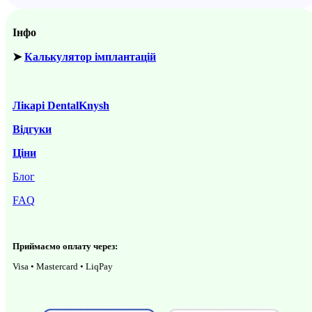
Інфо
➤
Калькулятор імплантацій
Лікарі DentalKnysh
Відгуки
Ціни
Блог
FAQ
Приймаємо оплату через:
Visa • Mastercard • LiqPay