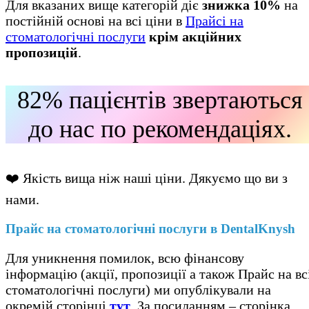
Для вказаних вище категорій діє
знижка 10%
на
постійній основі на всі ціни в
Прайсі на
стоматологічні послуги
крім акційних
пропозицій
.
82% пацієнтів звертаються
до нас по рекомендаціях.
❤️ Якість вища ніж наші ціни. Дякуємо що ви з
нами.
Прайс на стоматологічні послуги в DentalKnysh
Для уникнення помилок, всю фінансову
інформацію (акції, пропозиції а також Прайс на вс
стоматологічні послуги) ми опублікували на
окремій сторінці
тут
. За посиланням – сторінка