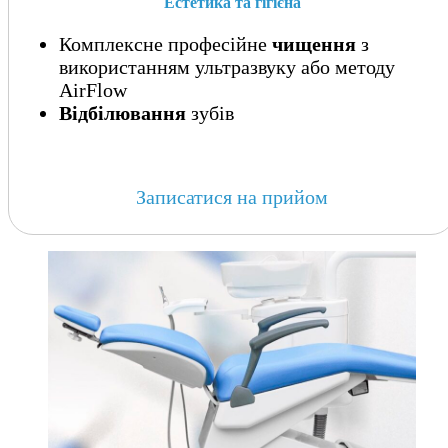
Естетика та гігієна
Комплексне професійне
чищення
з
використанням ультразвуку або методу
AirFlow
Відбілювання
зубів
Записатися на прийом