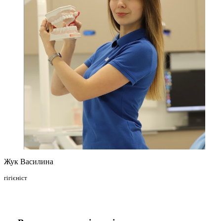
Жук Василина
гігієніст