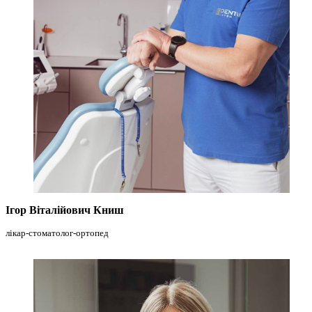
Ігор Віталійович Книш
лікар-стоматолог-ортопед