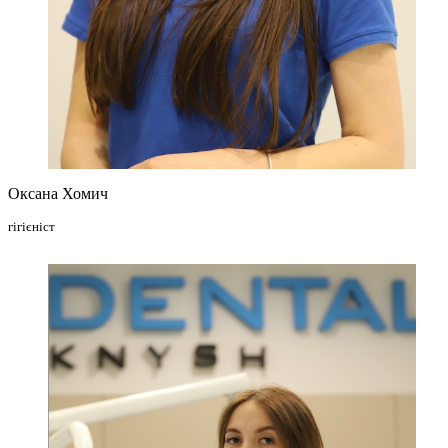
Оксана Хомич
гігієніст