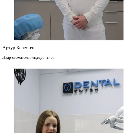
Артур Керестеш
лікар-стоматолог-ендодонтист