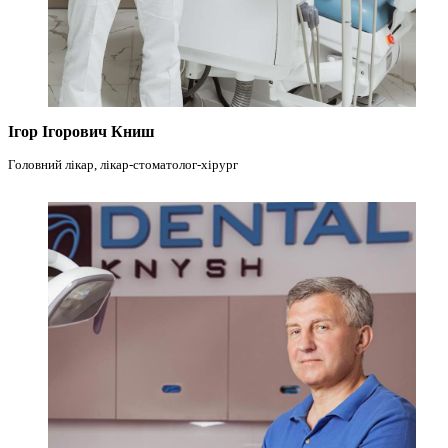
Ігор Ігорович Книш
Головний лікар, лікар-стоматолог-хірург