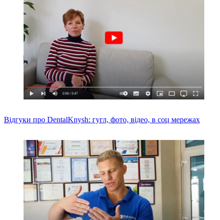
Відгуки про DentalKnysh: гугл, фото, відео, в соц мережах