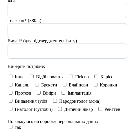
Ім`я*
Телефон* (380...)
E-mail* (для підтвердження візиту)
Виберіть потрібне:
Інше
Відбілювання
Гігієна
Карієс
Канали
Брекети
Елайнери
Коронки
Протези
Вініри
Імплантація
Видалення зубів
Пародонтолог (ясна)
Гнатолог (суглоби)
Дитячий лікар
Рентген
Погоджуюсь на обробку персональних даних:
так