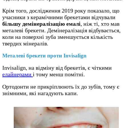
Крім того, дослідження 2019 року показало, що
учасники з керамічними брекетами відчували
більшу демінералізацію емалі
, ніж ті, хто мав
металеві брекети. Демінералізація відбувається,
коли на поверхні зуба зменшується кількість
твердих мінералів.
Металеві брекети проти Invisalign
Invisalign, на відміну від брекетів, є чіткими
елайнерами
і тому менш помітні.
Ортодонти не прикріплюють їх до зубів, тому є
знімними, які нагадують капи.