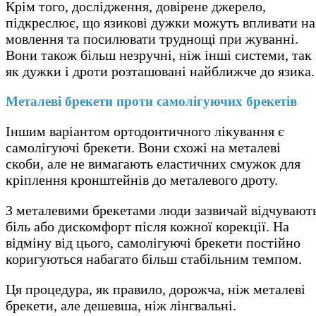
Крім того, дослідження, довірене джерело,
підкреслює, що язикові дужки можуть впливати на
мовлення та посилювати труднощі при жуванні.
Вони також більш незручні, ніж інші системи, так
як дужки і дроти розташовані найближче до язика.
Металеві брекети проти самолігуючих брекетів
Іншим варіантом ортодонтичного лікування є
самолігуючі брекети. Вони схожі на металеві
скоби, але не вимагають еластичних смужок для
кріплення кронштейнів до металевого дроту.
З металевими брекетами люди зазвичай відчувают
біль або дискомфорт після кожної корекції. На
відміну від цього, самолігуючі брекети постійно
коригуються набагато більш стабільним темпом.
Ця процедура, як правило, дорожча, ніж металеві
брекети, але дешевша, ніж лінгвальні.