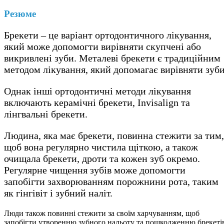
Резюме
Брекети – це варіант ортодонтичного лікування,
який може допомогти вирівняти скупчені або
викривлені зуби. Металеві брекети є традиційним
методом лікування, який допомагає вирівняти зуби
Однак інші ортодонтичні методи лікування
включають керамічні брекети, Invisalign та
лінгвальні брекети.
Людина, яка має брекети, повинна стежити за тим,
щоб вона регулярно чистила щіткою, а також
очищала брекети, дроти та кожен зуб окремо.
Регулярне чищення зубів може допомогти
запобігти захворюванням порожнини рота, таким
як гінгівіт і зубний наліт.
Люди також повинні стежити за своїм харчуванням, щоб
запобігти утворенню зубного нальоту та пошкодженню брекеті