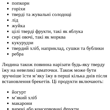
попкорн
горіхи
тверді та жувальні солодощі
лід
жуйка
цілі тверді фрукти, такі як яблука
сирі овочі, такі як морква
кукурудзи
твердий хліб, наприклад, сушки та бублики
ребра
Людина також повинна нарізати будь-яку тверду
їжу на невеликі шматочки. Також може бути
зручніше їсти м’яку їжу в перші кілька днів після
встановлення брекетів. Ці продукти включають:
йогурт
м’який хліб
макарони
варені або консервовані фрукти